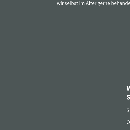
wir selbst im Alter gerne behan
W
S
O