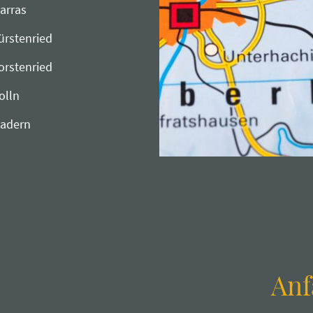
arras
ürstenried
orstenried
olln
adern
Anf